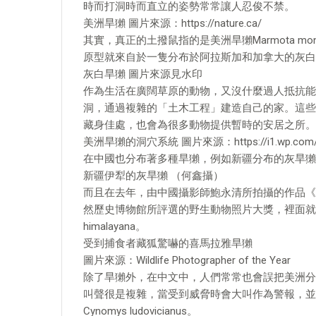
時而打洞時而直立的姿勢常常讓人忍俊不禁。
美洲旱獺 圖片來源：https://nature.ca/
其實，真正的土撥鼠指的是美洲旱獺Marmota 
原型就來自於一隻分布於阿拉斯加和加拿大的灰白旱獺M
灰白旱獺 圖片來源見水印
作為生活在廣闊草原的動物，又沒什麼過人抵抗能
洞，通過複雜的「土木工程」建造自己的家。這些
藏身佳處，也會為很多動物提供暫時的安居之所。
美洲旱獺的洞穴系統 圖片來源：https://i1.wp.com
在中國也分布著多種旱獺，例如新疆分布的灰旱獺Marmot
新疆伊犁的灰旱獺 （何鑫攝）
而且在去年，由中國攝影師鮑永清所拍攝的作品《
然歷史博物館所評選的野生動物照片大獎，裡面就展
himalayana。
受到捕食者藏狐驚嚇的喜馬拉雅旱獺
圖片來源：Wildlife Photographer of the Year
除了旱獺外，在中文中，人們常常也會誤把美洲分布
叫聲很是複雜，當受到威脅時會大叫作為警報，並
Cynomys ludovicianus。