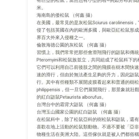
有巨型的松鼠，當然也有小型的啦~例如分布於我國華南地
米。
海南島的倭松鼠 （何鑫 攝）
在美國，最常見的是灰松鼠Sciurus carolin
侵了包括英國在內的歐洲多國，與歐亞紅松鼠形成
界百大外來入侵種之一。
倫敦海德公園的灰松鼠 （何鑫 攝）
習慣上，我們常常把那些會滑翔飛行的鼯鼠和傳統
Pteromyini和松鼠族並立，共同組成了松鼠科下
它們可以利用自己前後肢之間的飛膜在樹木間快速
速的滑行，但由於無法產生足夠的升力，因此鼯鼠
行。其中有些種類不展開皮膜看起來和普通的樹松鼠形
philippensis，但一旦它們展開飛行，那景
的紅白鼯鼠Petaurista alborufus。
台灣台中的霜背大鼯鼠 （何鑫 攝）
台灣玉山國家公園的紅白鼯鼠 （何鑫 攝）
在松鼠科中，除了松鼠亞科的樹松鼠和鼯鼠，還有一
喜歡在地上活動的松鼠類動物。不過不要被「亞非
物種生活在美洲大陸。這些傢伙就是被人們都俗稱