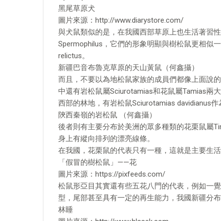
黑尾草原犬
圖片來源：http://www.diarystore.com/
與犬鼠類似的是，在我國西部草原上也生活著習性
Spermophilus，它們的形象明顯與樹松鼠更相似一
relictus。
新疆巴音布魯克草原的天山黃鼠（何鑫攝）
而且，不要以為地松鼠家族的成員們都像上面說的
中還有岩松鼠屬Sciurotamias和花鼠屬Tam
西部的林地，有岩松鼠Sciurotamias davidianu
陝西秦嶺的岩松鼠 （何鑫攝）
後者則有主要分布於美洲的眾多種類的花栗鼠屬Timi
身上有縱向排列的漂亮線條。
在我國，花栗鼠的代表只有一種，這就是主要生活在我國東
「假冒的樹松鼠」——花
圖片來源：https://pixfeeds.com/
松鼠形亞目其實還有些五花八門的代表，例如一覺能睡
型，尾部甚至具有一定的再生能力，我國新疆分布有林睡鼠D
林睡