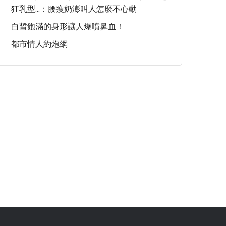
狂乳型...：腰瘦奶澎叫人怎麼不心動
白皙飽滿的身形讓人爆噴鼻血！
都市情人約炮網