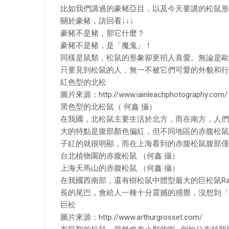
比如我們講過的豪豬亞目，以及今天要講的松鼠形
關於豪豬，請回看↓↓↓
豪豬不是豬，那它什麼？
豪豬不是豬，是「魔鬼」！
同樣是鼠類，松鼠的形象卻更招人喜愛。無論是歐
只要見到松鼠的人，無一不被它們可愛的外貌和行
紅色型的北松
圖片來源：http://www.iainleachphotography.com/
黑色型的北松鼠（ 何鑫 攝）
在我國，北松鼠主要生活於北方，而在南方，人們最常見到的是
大的特點是腹部顏色偏紅，但不同地區的赤腹松鼠
子紅的就很明顯，而在上海看到的赤腹松鼠腹部僅
台北植物園的赤腹松鼠 （何鑫 攝）
上海天馬山的赤腹松鼠 （何鑫 攝）
在我國西南部，還有樹松鼠中體型最大的巨松鼠Ratufa
長的尾巴，會給人一種十分震撼的感覺，沒想到「
巨松
圖片來源：http://www.arthurgrosset.com/