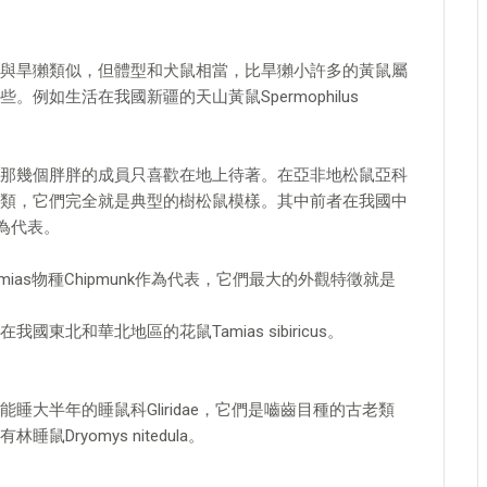
與旱獺類似，但體型和犬鼠相當，比旱獺小許多的黃鼠屬
些。例如生活在我國新疆的天山黃鼠Spermophilus
那幾個胖胖的成員只喜歡在地上待著。在亞非地松鼠亞科
ias兩大類，它們完全就是典型的樹松鼠模樣。其中前者在我國中
s作為代表。
as物種Chipmunk作為代表，它們最大的外觀特徵就是
北和華北地區的花鼠Tamias sibiricus。
大半年的睡鼠科Gliridae，它們是嚙齒目種的古老類
ryomys nitedula。