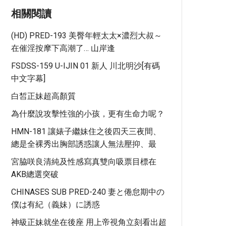
相關閱讀
(HD) PRED-193 美臀年輕太太×濃烈大叔～
在催淫按摩下高潮了… 山岸逢
FSDSS-159 U-IJIN 01 新人 川北明沙[有碼
中文字幕]
白皙正妹超高顏質
為什麼說攻擊性強的小孩，更有生命力呢？
HMN-181 讓婊子繼妹住之後四天三夜間、
總是全裸秀出胸部誘惑讓人無法壓抑、最
宮脇咲良清純及性感寫真雙向吸票目標在
AKB總選突破
CHINASES SUB PRED-240 妻と倦怠期中の
僕は有紀（義妹）に誘惑
神級正妹就坐在後座 用上帝視角立刻看出超