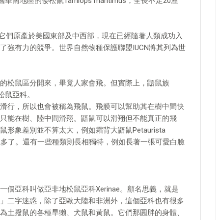
區的倭松鼠Tamiops maritimus，全長不足20厘
ensis，它們原產於美國東部及中西部，現在已經隨著人類成功入
了強有力的競爭。世界自然物種保護聯盟IUCN將其列為世
的松鼠區分開來，畢竟人家會飛。但實際上，鼯鼠族
的松鼠亞科。
滑行，所以也會被稱為飛鼠。飛膜可以幫助其在樹中間快
只能在樹、陸中間滑翔。鼯鼠可以滑翔但不能真正的飛
象差別並不算太大，例如霜背大鼯鼠Petaurista
象就壯觀多了。還有一些種類則長相獨特，例如長著一張可愛白臉
個亞科叫做亞非地松鼠亞科Xerinae。顧名思義，就是
」二字迷惑，除了亞歐大陸和非洲外，這個亞科也有很多
為土撥鼠的各種旱獺、犬鼠和黃鼠。它們那圓胖的身體、