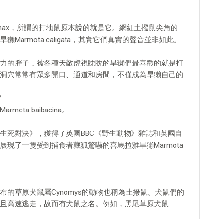
monax，所謂的打地鼠原本說的就是它。網紅土撥鼠尖角的
armota caligata，其實它們真實的聲音並非如此。
力的胖子，被各種天敵虎視眈眈的旱獺們最喜歡的就是打
洞穴常常有眾多開口、通道和房間，不僅成為旱獺自己的
/
a baibacina。
生死對決》，獲得了英國BBC《野生動物》雜誌和英國自
現了一隻受到捕食者藏狐驚嚇的喜馬拉雅旱獺Marmota
的草原犬鼠屬Cynomys的動物也稱為土撥鼠。犬鼠們的
且高速逃走，故而有犬鼠之名。例如，黑尾草原犬鼠