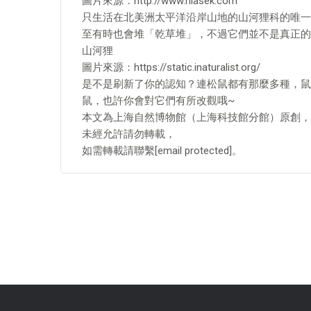
圖片來源：http://www.hlasek.com
只生活在北美洲太平洋沿岸山地的山河狸科的唯一代表山
至有時也會堆「乾草堆」，不過它們並不是真正的河狸Ca
山河狸
圖片來源：https://static.inaturalist.org/
是不是刷新了你的認知？連松鼠都有那麼多種，鼠
鼠，也許你會對它們有所改觀哦~
本文為上海自然博物館（上海科技館分館）原創，
未經允許請勿轉載，
如需轉載請聯繫[email protected]。