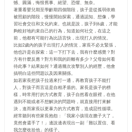
憾、圓滿，悔恨舊事、絕望、恐懼、無奈。
著重看嬰兒期至學齡期四個階段，孩子是從孤弱依賴
被照顧的階段，慢慢開始探索，通過認知、想像，學
習社會交往和文化約束。也就是說，孩子到6歲，才能
夠較好地約束自己的行為，知道如何社交，在這之
前，他都有可能行為比語言快，出現打人的情況。
比如2歲內的孩子出現打人的情況，家長不必太緊張，
他也許是在探索：這一下打下去，我有什麼感覺？對
方有什麼反應？對方和我的距離有多少？父母如何看
待此事？結果如何？通過幾次攻擊別人的經歷，他會
搞明白這些問題以及因果關係。
如若家長把孩子拉過來打一通，再教育孩子不能打
人，對孩子而言這是自相矛盾的。家長是孩子的榜
樣，時常用打的方式教育，孩子自然看在眼裡，在他
遇到不能或者不想解決的問題時，就直接用打來解
決，進而家長以更暴力的方式教育，造成惡性循環。
經常聽到有些家長抱怨：「我家小孩現在膽子大了，
竟然會還手了！」邊說邊表現出一副「難以置信、看
我怎麼收拾他」的樣子。