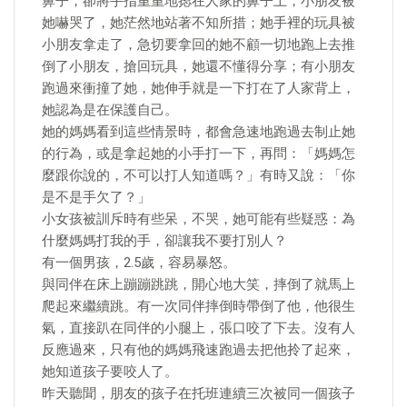
鼻子，卻將手指重重地摁在人家的鼻子上，小朋友被
她嚇哭了，她茫然地站著不知所措；她手裡的玩具被
小朋友拿走了，急切要拿回的她不顧一切地跑上去推
倒了小朋友，搶回玩具，她還不懂得分享；有小朋友
跑過來衝撞了她，她伸手就是一下打在了人家背上，
她認為是在保護自己。
她的媽媽看到這些情景時，都會急速地跑過去制止她
的行為，或是拿起她的小手打一下，再問：「媽媽怎
麼跟你說的，不可以打人知道嗎？」有時又說：「你
是不是手欠了？」
小女孩被訓斥時有些呆，不哭，她可能有些疑惑：為
什麼媽媽打我的手，卻讓我不要打別人？
有一個男孩，2.5歲，容易暴怒。
與同伴在床上蹦蹦跳跳，開心地大笑，摔倒了就馬上
爬起來繼續跳。有一次同伴摔倒時帶倒了他，他很生
氣，直接趴在同伴的小腿上，張口咬了下去。沒有人
反應過來，只有他的媽媽飛速跑過去把他拎了起來，
她知道孩子要咬人了。
昨天聽聞，朋友的孩子在托班連續三次被同一個孩子