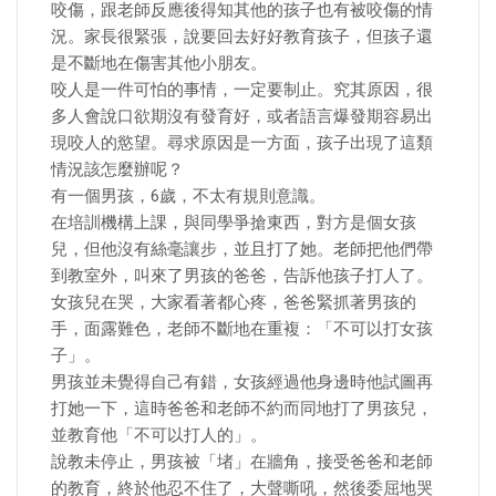
咬傷，跟老師反應後得知其他的孩子也有被咬傷的情
況。家長很緊張，說要回去好好教育孩子，但孩子還
是不斷地在傷害其他小朋友。
咬人是一件可怕的事情，一定要制止。究其原因，很
多人會說口欲期沒有發育好，或者語言爆發期容易出
現咬人的慾望。尋求原因是一方面，孩子出現了這類
情況該怎麼辦呢？
有一個男孩，6歲，不太有規則意識。
在培訓機構上課，與同學爭搶東西，對方是個女孩
兒，但他沒有絲毫讓步，並且打了她。老師把他們帶
到教室外，叫來了男孩的爸爸，告訴他孩子打人了。
女孩兒在哭，大家看著都心疼，爸爸緊抓著男孩的
手，面露難色，老師不斷地在重複：「不可以打女孩
子」。
男孩並未覺得自己有錯，女孩經過他身邊時他試圖再
打她一下，這時爸爸和老師不約而同地打了男孩兒，
並教育他「不可以打人的」。
說教未停止，男孩被「堵」在牆角，接受爸爸和老師
的教育，終於他忍不住了，大聲嘶吼，然後委屈地哭