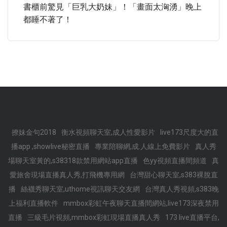
書櫃前驚見「巨乳大奶妹」！「畫面太洶湧」晚上
都睡不著了！
撩妹金句2018
衡水視頻聊天室,成人性愛影片
live173尺度大的直
播app ,showlive秘密直播
專業陪聊網,成.人線上免費影片
真人秀
場聊天室黃的,s38318款禁用網站app直播
色yy視頻直播間頻道
真
愛旅舍現場直播真人秀,打飛機專用網
台灣甜心聊天室,s383裸脫直
播
絲襪秀聊天室,uthome視訊聊天交友網
台灣真人秀視頻,s383晚
上福利直播軟件
mmbox彩虹午夜聊天直播間網站,live173深夜禁用
直播
三級毛片視頻,mmbox彩虹現場直播真人秀
173 live直播平台,