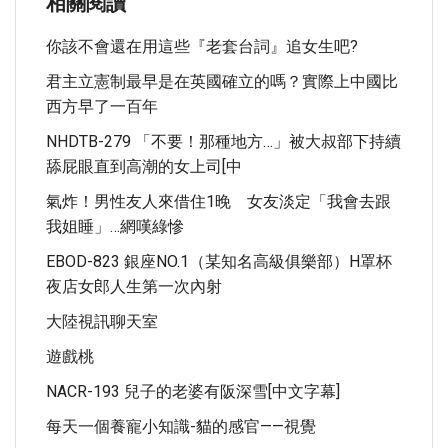
相關閱讀
你該不會還在用這些『老套台詞』追女生吧?
君主立憲制最早是在英國確立的嗎？實際上中國比
西方早了一百年
NHDTB-279 「不要！那種地方…」被大叔部下持續
舔屁眼直到高潮的女上司[中
氣炸！男性友人來借住1晚 女友淡定「我會去跟
我姐睡」…網嘆綠慘
EBOD-823 銀座NO.1（某知名高級俱樂部）H罩杯
夜店女郎人生第一次內射
大陸視訊聊天室
遊戲桃
NACR-193 兒子的老婆有阪深雪[中文字幕]
每天一個養寵小知識-貓的感官——視覺