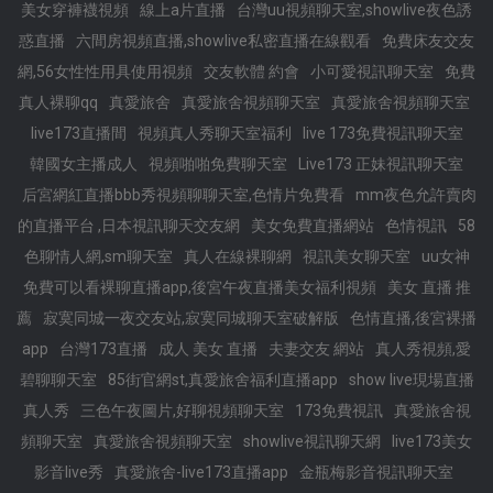
美女穿褲襪視頻
線上a片直播
台灣uu視頻聊天室,showlive夜色誘
惑直播
六間房視頻直播,showlive私密直播在線觀看
免費床友交友
網,56女性性用具使用視頻
交友軟體 約會
小可愛視訊聊天室
免費
真人裸聊qq
真愛旅舍
真愛旅舍視頻聊天室
真愛旅舍視頻聊天室
live173直播間
視頻真人秀聊天室福利
live 173免費視訊聊天室
韓國女主播成人
視頻啪啪免費聊天室
Live173 正妹視訊聊天室
后宮網紅直播bbb秀視頻聊聊天室,色情片免費看
mm夜色允許賣肉
的直播平台 ,日本視訊聊天交友網
美女免費直播網站
色情視訊
58
色聊情人網,sm聊天室
真人在線裸聊網
視訊美女聊天室
uu女神
免費可以看裸聊直播app,後宮午夜直播美女福利視頻
美女 直播 推
薦
寂寞同城一夜交友站,寂寞同城聊天室破解版
色情直播,後宮裸播
app
台灣173直播
成人 美女 直播
夫妻交友 網站
真人秀視頻,愛
碧聊聊天室
85街官網st,真愛旅舍福利直播app
show live現場直播
真人秀
三色午夜圖片,好聊視頻聊天室
173免費視訊
真愛旅舍視
頻聊天室
真愛旅舍視頻聊天室
showlive視訊聊天網
live173美女
影音live秀
真愛旅舍-live173直播app
金瓶梅影音視訊聊天室