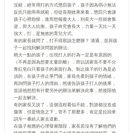
沒錯，經常用打的方式懲罰孩子，孩子因為弱小無法
反抗只能乖乖就範，但從長期效果來看，懲罰只會讓
孩子心裡怨恨，進而想報復大人，到長大一些就會叛
逆，與大人抗衡。孩子終究會長大，力量一天比一天
強大，打，是無效的育兒方式。
有的家長就問了，打不得那該怎麼辦？ 溝通，並與孩
子一起找到解決問題的辦法。
稍大一點的孩子，出現打人的行為一定是有原因的
（不再是因為想要丈量距離），所以請家長不要不分
青紅皂白只看孩子的表面行為。制止孩子的行為是必
須的，在孩子停止爭鬥後，家長先看到孩子的情緒，
再詢問孩子打人的理由，然後告訴孩子打人的後果，
並請他想想有什麼另外的辦法來解決此事，然後陪他
一起去解決。
有的家長又說了，這個流程看似不錯，對誰都沒造成
傷害，但是情急之下，管不了那麼多，肯定是拉回來
訓斥一番給人家去道歉。
在孩子相應的心理發展階段，家長若沒有了解他們的