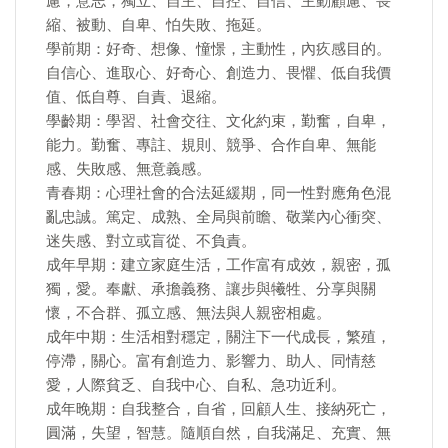
慮，意志，獨立、自主、自控、自信、主動顧慮、畏
縮、被動、自卑、怕失敗、拖延。
學前期：好奇、想像、憧憬，主動性，內疚感目的。
自信心、進取心、好奇心、創造力、畏懼、低自我價
值、低自尊、自責、退縮。
學齡期：學習、社會交往、文化約束，勤奮，自卑，
能力。勤奮、專註、規則、競爭、合作自卑、無能
感、失敗感、無意義感。
青春期：心理社會的合法延緩期，同一性對應角色混
亂忠誠。篤定、成熟、全局與前瞻、敬業內心衝突、
迷失感、對立或盲從、不負責。
成年早期：建立家庭生活，工作富有成效，親密，孤
獨，愛。奉獻、承擔義務、讓步與犧牲、分享與關
懷，不合群、孤立感、無法與人親密相處。
成年中期：生活相對穩定，關注下一代成長，繁殖，
停滯，關心。富有創造力、影響力、助人、同情慈
愛，人際貧乏、自我中心、自私、急功近利。
成年晚期：自我整合，自省，回顧人生、接納死亡，
圓滿，失望，智慧。隨順自然，自我滿足、充實、無