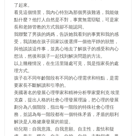
了起來。
看見這個情景，我內心特別為那個男孩難過，我能做
點什麼？他打人自然是不對，事實無需辯駁，可是家
長和老師管教的方式我卻不能認同。
我聯繫了男孩的媽媽，告訴她我看到的事實和我的感
受，我請她在孩子回家以後選擇一個他平靜的狀態，
與他談談這件事，並真心地去了解孩子的感受和內心
想法，然後和孩子一起找到解決問題的方法。
以上幾種情況，在生活里隨處可見，我是指家長的處
理方式。
孩子在不同年齡階段有不同的心理需求和特點，是需
要家長不斷解讀和引導的。
美國著名的發展心理學家和精神分析學家愛利克·埃里
克森，提出人格的社會心理發展理論，把心理的發展
劃分為八個階段，指出每一階段的特殊社會心理任
務，並認為每一階段都有一個特殊矛盾，矛盾的順利
解決是人格健康發展的前提。
幼兒期：自我意識、自我意願。自主性，羞怯和疑