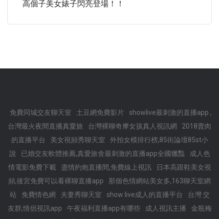
高個子美女婊子閃亮登場！！
免費同城交友聊天室
土豆網免費影片
showlive最刺激的直播app ,
台灣最火夜間直播真愛旅
台灣裸聊奇摩女孩真人視訊網
2018賣肉
的直播平台
美女視頻秀聊天室
外拍女模排行榜,85街論壇85st小
說
已婚交友軟體推薦,真愛旅舍最刺激的直播app全國獵豔
成人色
情電影免費下載
盡情約炮直播間,免費線上視訊
日本高跟鞋美女視
頻,後宮免費可以看裸聊直播app
那個色情網站美女多,163聊天室網
站
免費情色網
夫妻秀聊天室
show live成人的直播平台
台灣 交
友群,情侶視訊app
午夜福利直播app有哪些
成人視訊主播
金瓶梅