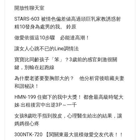
開放性聊天室
STARS-603 被情色偏差値高過頭巨乳家教誘惑射
精10發身為處男的我。 鈴原
做愛依循這10步驟 必能達高潮！
讓女人心跳不已的Line調情法
寶寶比同齡孩子「笨」？3歲前的感官刺激很關
鍵，別輸在起跑線
為什麼老婆要娶胸部大的？ 他分析背後暗藏夫妻
和諧秘訣！
HMN-199 住鄉下的我中大獎！ 都會最高級時髦大
姊 出租後宮中出逆3P～一千
女孩8歲吃手指到脫皮，心理醫生給出的結果，讓
媽媽很心疼
300NTK-720 【関關東最大規模做愛交友代表！！