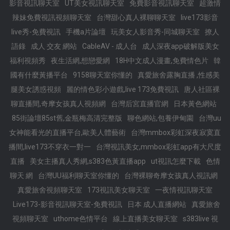
影音視訊聊天室
UT美女視訊聊天室
免費影音視訊聊天室
超激情
辣妹免費視訊視頻聊天室
台灣甜心真人裸聊聊天室
live173影音
live秀-免費視訊
手機a片論壇
玩美女人影音秀-同城聊天室
撩人
語錄
成人 交友 網站
CableAV - 成人台
成人深夜app破解版美女
福利視頻秀
夜生活網,想戀愛網
18H中文成人漫畫,免費情色片
韓
國有什麼黃播平台
9158聊天室你懂的
真愛旅舍露胸直播 ,性感美
腿美女誘惑視頻
麗的情色彩小遊戲,live 173免費視訊
唐人社區裸
聊直播間,奇摩女孩真人視頻網
台灣后宮直播官網
日本黃色網站
85街論壇85st舊,金瓶梅高清完整版
聊色網站,包養伊甸園
台灣uu
女神能看光的直播平台,歐美人體藝術
台灣mmbox彩虹深夜寂寞直
播間,live173不穿衣一對一
台灣視訊美女,mmbox彩虹app有大尺度
直播
美女主播真人秀網,s383色黃直播app
ut視訊怎麼下載
色情
聊天 網
台灣UU福利聊天室你懂的
台灣裸聊奇摩女孩真人視訊網
真愛旅舍視頻聊天室
173視訊美女聊天室
一夜情視訊聊天室
Live173-影音視訊聊天室-免費視訊
日本 成人直播網站
真愛旅舍
視頻聊天室
uthome色情平台
線上直播美女聊天室
s383live 視